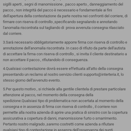
sigilli aperti , segni di manomissione , pacco aperto , danneggiamento del
pacco , non integrità del pacco è necessario e fondamentale ai fini
dell'apertura della contestazione da parte nostra nei confronti del corriere, di
firmare con riserva di controllo ,specificando segnalando e annotando
l'anomalia riscontrata sul tagliando di prova avvenuta consegna rilasciato
dal corriere.
3.Sarà necessario obbligatoriamente apporre firma con riserva di controllo e
annotazione dell'anomalia riscontrata .In caso di rifiuto da parte dell'autista
di accettare la firma con riserva di controllo , si invita il cliente destinatario a
non accettare il pacco , rifiutandolo di conseguenza.
4.Qualsiasi contestazione dovrà essere effettuata all'atto della consegna
presentando un reclamo al nostro servizio clienti supporto@interteria.it, lo
stesso giorno dell'avvenuto evento.
5.Per questo motivo , si richiede alla gentile clientela di prestare particolare
attenzione al pacco, nel momento della consegna della
spedizione.Qualsiasi tipo di problematica non accertata al momento della
consegna e in assenza di firma con riserva di controllo , il corriere non
permette alla nostra azienda di aprire una pratica di sinistro con la copertura
assicurativa a copertura di danni, manomissione furto o smarrimento.
Pertanto nostro malgrado ,saremo costretti come azienda a rifiutare
qualsiasi tipo di contestazione in assenza dell'osservanza dei punti