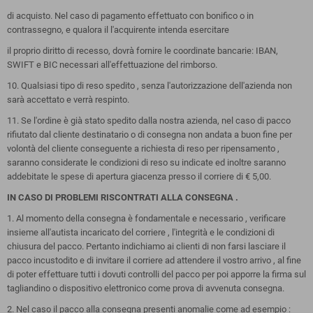
di acquisto. Nel caso di pagamento effettuato con bonifico o in
contrassegno, e qualora il l'acquirente intenda esercitare
il proprio diritto di recesso, dovrà fornire le coordinate bancarie: IBAN,
SWIFT e BIC necessari all'effettuazione del rimborso.
10. Qualsiasi tipo di reso spedito , senza l'autorizzazione dell'azienda non
sarà accettato e verrà respinto.
11. Se l'ordine è già stato spedito dalla nostra azienda, nel caso di pacco
rifiutato dal cliente destinatario o di consegna non andata a buon fine per
volontà del cliente conseguente a richiesta di reso per ripensamento ,
saranno considerate le condizioni di reso su indicate ed inoltre saranno
addebitate le spese di apertura giacenza presso il corriere di € 5,00.
IN CASO DI PROBLEMI RISCONTRATI ALLA CONSEGNA .
1. Al momento della consegna è fondamentale e necessario , verificare
insieme all'autista incaricato del corriere , l'integrità e le condizioni di
chiusura del pacco. Pertanto indichiamo ai clienti di non farsi lasciare il
pacco incustodito e di invitare il corriere ad attendere il vostro arrivo , al fine
di poter effettuare tutti i dovuti controlli del pacco per poi apporre la firma sul
tagliandino o dispositivo elettronico come prova di avvenuta consegna.
2. Nel caso il pacco alla consegna presenti anomalie come ad esempio :