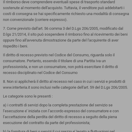
Il rimborso deve comprendere eventuali spese di trasporto standard
sostenute al momento dell'acquisto. Tuttavia, il venditore può addebitarti i
costi di consegna se hai specificamente richiesto una modalità di consegna
non convenzionale (corriere espresso).
7. Come previsto dall'art. 56 comma 3 del D.Lgs 206/2005, modificato dal
D.lgs 21/2014, il sito può sospendere il rimborso fino al ricevimento dei beni
oppure fino all'avvenuta dimostrazione da parte del l'acquirente di aver
rispedito i beni.
Il diritto di recesso previsto nel Codice del Consumo, riguarda solo il
consumatore. Pertanto, essendo il titolare di una Partita Iva un
professionista, e non un consumatore, non potrà esercitare il diritto di
recesso disciplinato nel Codice del Consumo
8. Non si applicherà il diritto al recesso nel caso in cui i servizi e prodotti di
www.interteria.it sono inclusi nelle categorie dell'art. 59 del D.Lgs 206/2005.
Le categorie sono le presenti :
a) i contratti di servizi dopo la completa prestazione del servizio se
l’esecuzione e’ iniziata con l’accordo espresso del consumatore e con
l’accettazione della perdita del diritto di recesso a seguito della piena
esecuzione del contratto da parte del professionista;
b) la fornitura di beni o servizi il cui prezzo e’ legato a fluttuazioni nel