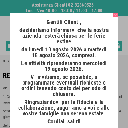
Assistenza Clienti 02-82860523
Lun - Ven 10.00 - 13.00 / 14.00 - 17.00
close
Gentili Clienti,
desideriamo informarvi che la nostra
azienda resterà chiusa per le ferie
estive
0
view_headline
person
search
da lunedì 10 agosto 2026 a martedì
18 agosto 2026, compresi.
chevron_right
Resi e Diritto di Recesso
Le attività riprenderanno mercoledì
19 agosto 2026.
RESI E DIRITTO DI RECESSO
Vi invitiamo, se possibile, a
programmare eventuali richieste o
ordini tenendo conto del periodo di
Art. 11 - Recesso
chiusura.
1. Conformemente alle disposizioni legali in vigore, l'acquirente ha diritto di
Ringraziandovi per la fiducia e la
recedere dall'acquisto
collaborazione, auguriamo a voi e alle
senza alcuna penalità e senza specificarne il motivo, entro il termine di 14
vostre famiglie una serena estate.
giorni ai sensi dell'art. 57
Cordiali saluti
del D.lgs 206/2005 decorrenti dalla data di ricezione dei prodotti.