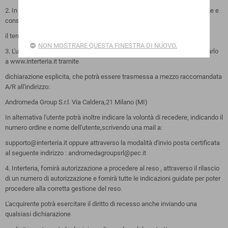
2. In caso di acquisti multipli effettuati dal l'acquirente con un solo ordine e
consegnati separatamente,
il termine di 14 giorni decorre dalla data di ricezione dell'ultimo prodotto.
NON MOSTRARE QUESTA FINESTRA DI NUOVO.
3. L'utente che intendesse esercitare il diritto di recesso dovrà comunicarlo
a www.interteria.it tramite
dichiarazione esplicita, che potrà essere trasmessa a mezzo raccomandata
A/R all'indirizzo:
Andromeda Group S.r.l. Via Caldera,21 Milano (MI)
In alternativa l'utente potrà inoltre indicare la volontà di recedere, indicando il
numero ordine e nome dell'utente,scrivendo una mail a:
supporto@interteria.it oppure attraverso la modalità d'invio posta certificata
al seguente indirizzo : andromedagroupsrl@pec.it
4. Interteria, fornirà autorizzazione a procedere al reso , attraverso il rilascio
di un numero di autorizzazione e fornirà tutte le indicazioni guidate per poter
procedere alla corretta gestione del reso.
L'acquirente potrà esercitare il diritto di recesso anche inviando una
qualsiasi dichiarazione