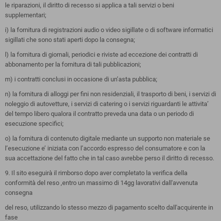
le riparazioni, il diritto di recesso si applica a tali servizi o beni
supplementari;
i) la fornitura di registrazioni audio o video sigillate o di software informatici
sigillati che sono stati aperti dopo la consegna;
l) la fornitura di giornali, periodici e riviste ad eccezione dei contratti di
abbonamento per la fornitura di tali pubblicazioni;
m) i contratti conclusi in occasione di un’asta pubblica;
n) la fornitura di alloggi per fini non residenziali, il trasporto di beni, i servizi di
noleggio di autovetture, i servizi di catering o i servizi riguardanti le attivita’
del tempo libero qualora il contratto preveda una data o un periodo di
esecuzione specifici;
o) la fornitura di contenuto digitale mediante un supporto non materiale se
l’esecuzione e’ iniziata con l’accordo espresso del consumatore e con la
sua accettazione del fatto che in tal caso avrebbe perso il diritto di recesso.
9. Il sito eseguirà il rimborso dopo aver completato la verifica della
conformità del reso ,entro un massimo di 14gg lavorativi dall'avvenuta
consegna
del reso, utilizzando lo stesso mezzo di pagamento scelto dall'acquirente in
fase