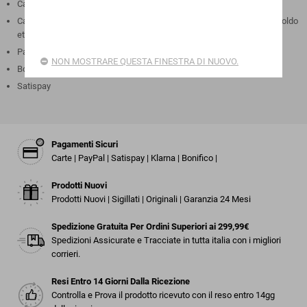
Carte di Debito : Visa,Mastercard,Maestro
Carte Prepagate : Postepay,Hype,N26,Viabuy,Unicredit Genius Card,Soldo
etc...
PayPal
NON MOSTRARE QUESTA FINESTRA DI NUOVO.
Bonifico Bancario
Satispay
Pagamenti Sicuri
Carte | PayPal | Satispay | Klarna | Bonifico |
Prodotti Nuovi
Prodotti Nuovi | Sigillati | Originali | Garanzia 24 Mesi
Spedizione Gratuita Per Ordini Superiori ai 299,99€
Spedizioni Assicurate e Tracciate in tutta italia con i migliori
corrieri.
Resi Entro 14 Giorni Dalla Ricezione
Controlla e Prova il prodotto ricevuto con il reso entro 14gg