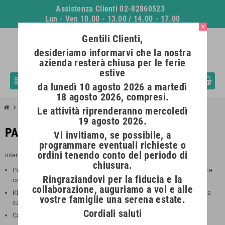
Assistenza Clienti 02-82860523
Lun - Ven 10.00 - 13.00 / 14.00 - 17.00
close
Gentili Clienti,
desideriamo informarvi che la nostra
azienda resterà chiusa per le ferie
estive
0
view_headline
person
search
da lunedì 10 agosto 2026 a martedì
18 agosto 2026, compresi.
chevron_right
Pagamento sicuro
Le attività riprenderanno mercoledì
19 agosto 2026.
PAGAMENTO SICURO
Vi invitiamo, se possibile, a
programmare eventuali richieste o
ordini tenendo conto del periodo di
interteria.it offre sistemi di pagamento sicuri e affidabili :
chiusura.
PayPal Paga in 3 Rate ( fino a 2000€ ) carte accettate : carte di debito e
Ringraziandovi per la fiducia e la
carte di credito ( no prepagate )
collaborazione, auguriamo a voi e alle
Klarna Paga in 3 Rate ( fino a 3000€ ) carte accettate : carte di debito e
vostre famiglie una serena estate.
carte di credito ( no prepagate )
Cordiali saluti
Carte di Credito :Visa,Mastercard,Maestro,Amex