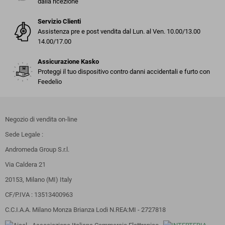
dalla ricezione
Servizio Clienti
Assistenza pre e post vendita dal Lun. al Ven. 10.00/13.00
14.00/17.00
Assicurazione Kasko
Proteggi il tuo dispositivo contro danni accidentali e furto con
Feedelio
Negozio di vendita on-line
Sede Legale :
Andromeda Group S.r.l.
Via Caldera 21
20153, Milano (MI) Italy
CF/P.IVA : 13513400963
C.C.I.A.A. Milano Monza Brianza Lodi N.REA:MI - 2727818