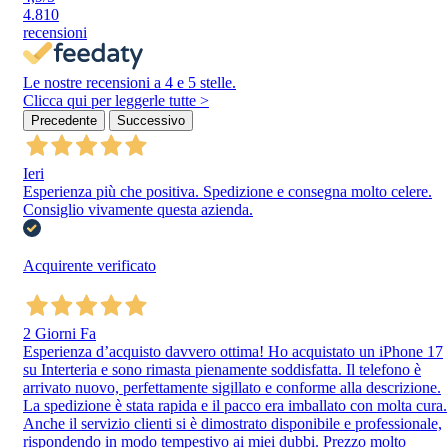
4.810
recensioni
Le nostre recensioni a 4 e 5 stelle.
Clicca qui per leggerle tutte >
Precedente
Successivo
Ieri
Esperienza più che positiva. Spedizione e consegna molto celere.
Consiglio vivamente questa azienda.
Acquirente verificato
2 Giorni Fa
Esperienza d’acquisto davvero ottima! Ho acquistato un iPhone 17
su Interteria e sono rimasta pienamente soddisfatta. Il telefono è
arrivato nuovo, perfettamente sigillato e conforme alla descrizione.
La spedizione è stata rapida e il pacco era imballato con molta cura.
Anche il servizio clienti si è dimostrato disponibile e professionale,
rispondendo in modo tempestivo ai miei dubbi. Prezzo molto