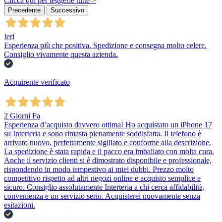
Clicca qui per leggerle tutte >
Precedente
Successivo
Ieri
Esperienza più che positiva. Spedizione e consegna molto celere.
Consiglio vivamente questa azienda.
Acquirente verificato
2 Giorni Fa
Esperienza d’acquisto davvero ottima! Ho acquistato un iPhone 17
su Interteria e sono rimasta pienamente soddisfatta. Il telefono è
arrivato nuovo, perfettamente sigillato e conforme alla descrizione.
La spedizione è stata rapida e il pacco era imballato con molta cura.
Anche il servizio clienti si è dimostrato disponibile e professionale,
rispondendo in modo tempestivo ai miei dubbi. Prezzo molto
competitivo rispetto ad altri negozi online e acquisto semplice e
sicuro. Consiglio assolutamente Interteria a chi cerca affidabilità,
convenienza e un servizio serio. Acquisterei nuovamente senza
esitazioni.