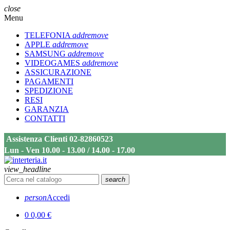
close
Menu
TELEFONIA
add
remove
APPLE
add
remove
SAMSUNG
add
remove
VIDEOGAMES
add
remove
ASSICURAZIONE
PAGAMENTI
SPEDIZIONE
RESI
GARANZIA
CONTATTI
Assistenza Clienti 02-82860523
Lun - Ven 10.00 - 13.00 / 14.00 - 17.00
view_headline
search
person
Accedi
0
0,00 €